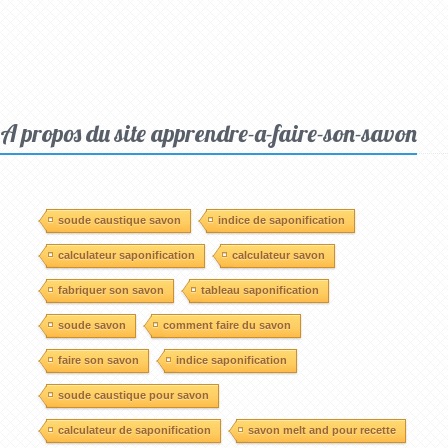
A propos du site apprendre-a-faire-son-savon
soude caustique savon
indice de saponification
calculateur saponification
calculateur savon
fabriquer son savon
tableau saponification
soude savon
comment faire du savon
faire son savon
indice saponification
soude caustique pour savon
calculateur de saponification
savon melt and pour recette