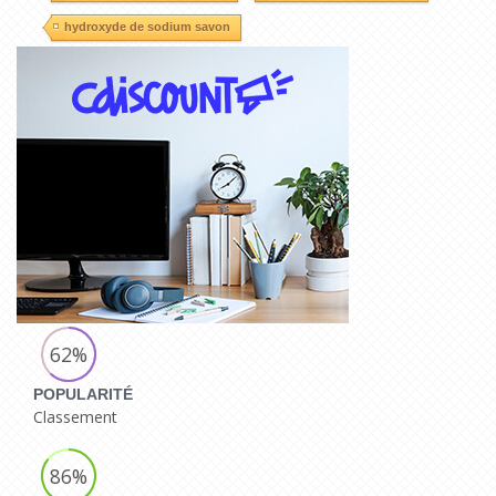
hydroxyde de sodium savon
62%
POPULARITÉ
Classement
86%